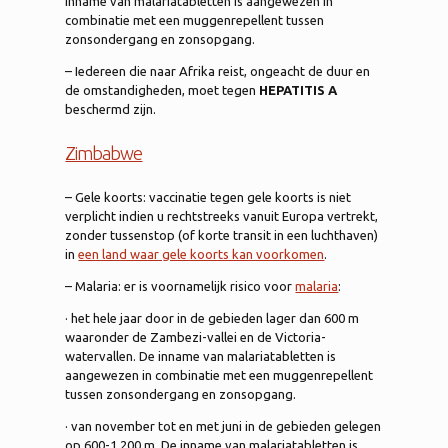
inname van malariatabletten is aangewezen in
combinatie met een muggenrepellent tussen
zonsondergang en zonsopgang.
– Iedereen die naar Afrika reist, ongeacht de duur en
de omstandigheden, moet tegen
HEPATITIS A
beschermd zijn.
Zimbabwe
– Gele koorts: vaccinatie tegen gele koorts is niet
verplicht indien u rechtstreeks vanuit Europa vertrekt,
zonder tussenstop (of korte transit in een luchthaven)
in
een land waar gele koorts kan voorkomen
.
– Malaria: er is voornamelijk risico voor
malaria
:
· het hele jaar door in de gebieden lager dan 600 m
waaronder de Zambezi-vallei en de Victoria-
watervallen. De inname van malariatabletten is
aangewezen in combinatie met een muggenrepellent
tussen zonsondergang en zonsopgang.
· van november tot en met juni in de gebieden gelegen
op 600-1.200 m. De inname van malariatabletten is