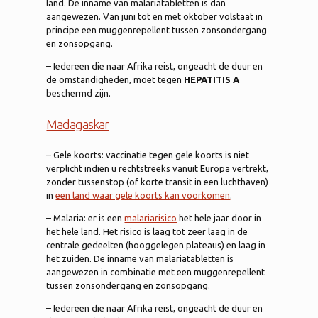
land. De inname van malariatabletten is dan
aangewezen. Van juni tot en met oktober volstaat in
principe een muggenrepellent tussen zonsondergang
en zonsopgang.
– Iedereen die naar Afrika reist, ongeacht de duur en
de omstandigheden, moet tegen
HEPATITIS A
beschermd zijn.
Madagaskar
– Gele koorts: vaccinatie tegen gele koorts is niet
verplicht indien u rechtstreeks vanuit Europa vertrekt,
zonder tussenstop (of korte transit in een luchthaven)
in
een land waar gele koorts kan voorkomen
.
– Malaria: er is een
malariarisico
het hele jaar door in
het hele land. Het risico is laag tot zeer laag in de
centrale gedeelten (hooggelegen plateaus) en laag in
het zuiden. De inname van malariatabletten is
aangewezen in combinatie met een muggenrepellent
tussen zonsondergang en zonsopgang.
– Iedereen die naar Afrika reist, ongeacht de duur en