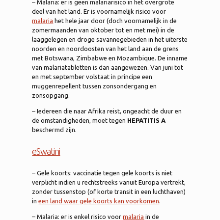
– Malaria: er is geen malariarisico in het overgrote
deel van het land. Er is voornamelijk risico voor
malaria
het hele jaar door (doch voornamelijk in de
zomermaanden van oktober tot en met mei) in de
laaggelegen en droge savannegebieden in het uiterste
noorden en noordoosten van het land aan de grens
met Botswana, Zimbabwe en Mozambique. De inname
van malariatabletten is dan aangewezen. Van juni tot
en met september volstaat in principe een
muggenrepellent tussen zonsondergang en
zonsopgang.
– Iedereen die naar Afrika reist, ongeacht de duur en
de omstandigheden, moet tegen
HEPATITIS A
beschermd zijn.
eSwatini
– Gele koorts: vaccinatie tegen gele koorts is niet
verplicht indien u rechtstreeks vanuit Europa vertrekt,
zonder tussenstop (of korte transit in een luchthaven)
in
een land waar gele koorts kan voorkomen
.
– Malaria: er is enkel risico voor
malaria
in de