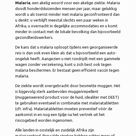
Malaria
, een akelig woord voor een akelige ziekte. Malaria
doodt honderdduizenden mensen per jaar, maar gelukkig
wordt u als toerist minder met malaria geconfronteerd dan
u denkt: u verblijft meestal slechts een paar weken in
Afrika, u overnacht in degelijke accommodaties en u komt
minder in contact met de lokale bevolking dan bijvoorbeeld
gezondheidswerkers.
De kans dat u malaria oploopt tijdens een georganiseerde
reis is dan ook even klein als dat u bijvoorbeeld een auto-
ongeluk heeft. Aangezien u niet rondrijdt met een gammele
wagen zonder verzekering, kunt u zich best ook tegen
malaria beschermen. Er bestaat geen efficiënt vaccin tegen
malaria.
De ziekte wordt overgebracht door besmette muggen. Het
is bijgevolg sterk aanbevolen muggenrepellent
(muggenwerend product voor de huid, idealiter met DEET)
te gebruiken eventueel in combinatie met malariatabletten
(cfr. infra). Malariatabletten moeten preventief vóór de
aankomst in en nog een tijdje na het vertrek uit het
risicogebied worden ingenomen.
Alle landen in oostelijk en zuidelijk Afrika zijn
malariagebied. Bepaalde streken hebben echter meer of