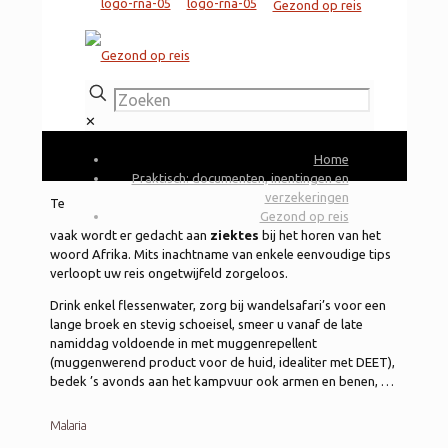
✕
Home
Praktisch: documenten, inentingen en
verzekeringen
Te
Gezond op reis
vaak wordt er gedacht aan
ziektes
bij het horen van het
woord Afrika. Mits inachtname van enkele eenvoudige tips
verloopt uw reis ongetwijfeld zorgeloos.
Drink enkel flessenwater, zorg bij wandelsafari’s voor een
lange broek en stevig schoeisel, smeer u vanaf de late
namiddag voldoende in met muggenrepellent
(muggenwerend product voor de huid, idealiter met DEET),
bedek ’s avonds aan het kampvuur ook armen en benen, …
Malaria