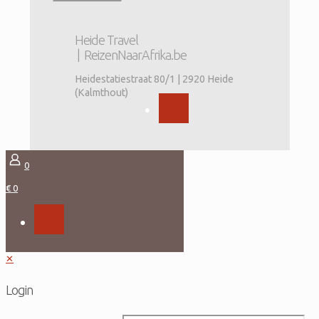
Heide Travel
| ReizenNaarAfrika.be
Heidestatiestraat 80/1 | 2920 Heide
(Kalmthout)
0
€ 0
✕
Login