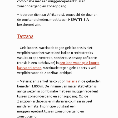
combinatie met een muggenrepellent tussen
zonsondergang en zonsopgang.
– Iedereen die naar Afrika reist, ongeacht de duur en
de omstandigheden, moet tegen
HEPATITIS A
beschermd zijn.
Tanzania
– Gele koorts: vaccinatie tegen gele koorts is niet
verplicht voor het vasteland indien u rechtstreeks
vanuit Europa vertrekt, zonder tussenstop (of korte
transit in een luchthaven) in
een land waar gele koorts
kan voorkomen
. Vaccinatie tegen gele koorts is wel
verplicht voor de Zanzibar-archipel.
– Malaria: er is enkel risico voor
malaria
in de gebieden
beneden 1.800 m. De inname van malariatabletten is
aangewezen in combinatie met een muggenrepellent
tussen zonsondergang en zonsopgang. Op de
Zanzibar-archipel is er malariarisico, maar in veel
mindere mate. In principe volstaat een
muggenrepellent tussen zonsondergang en
zonsopgang.