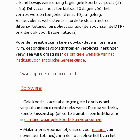
erkend bewijs van inenting tegen gele koorts verplicht (cfr.
infra). Dit vaccin moet ten laatste 10 dagen vóór het
vertrek worden toegediend en is 10 jaar geldig.
Aanbevolen is wel u steeds in orde te stellen met de
difterie-, tetanus- en poliovaccinatie (de zogenaamde DTP-
prik die ook voor België nuttig is).
Voor de
meest accurate en up-to-date informatie
i.v.m. gezondheidsvoorschriften en verplichte inentingen
verwijzen wij u graag naar
de officiële website van het
Instituut voor Tropische Geneeskunde
.
Waar u op moet letten per gebied:
Botswana
– Gele koorts: vaccinatie tegen gele koorts is niet
verplicht indien u rechtstreeks vanuit Europa vertrekt,
zonder tussenstop (of korte transit in een luchthaven)
in
een land waar gele koorts kan voorkomen
.
– Malaria: er is voornamelijk risico voor
malaria
van
november tot mei/juni in de noordelijke helft van het