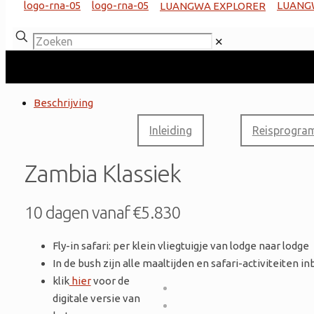
✕
Beschrijving
Inleiding
Reisprogra
Zambia Klassiek
10 dagen vanaf €5.830
Fly-in safari: per klein vliegtuigje van lodge naar lodge
In de bush zijn alle maaltijden en safari-activiteiten i
klik
hier
voor de
digitale versie van