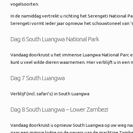
vogelsoorten.
In de namiddag vertrekt u richting het Serengeti National P
Serengeti vormt ieder jaar opnieuw het schouwtoneel van ’
Dag 6 South Luangwa National Park
Vandaag doorkruist u het immense Luangwa National Parc en 
kunt u veel wilde dieren waarnemen. Hier verblijft u in een
Dag 7 South Luangwa
Verblijf (incl. safari’s) in South Luangwa
Dag 8 South Luangwa – Lower Zambezi
Vandaag doorkruist u opnieuw South Luangwa op uw weg naar 
naar een mmoie lodge op de oevers van de machtige Zambe