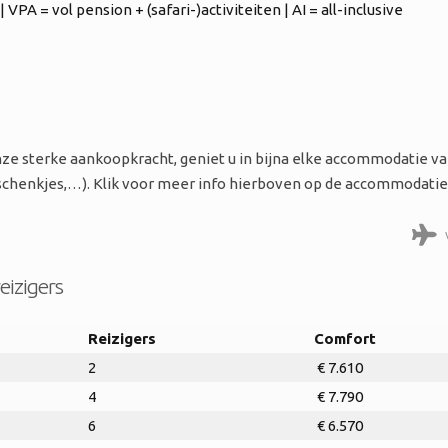
VPA = vol pension + (safari-)activiteiten | AI = all-inclusive
ze sterke aankoopkracht, geniet u in bijna elke accommodatie van
eschenkjes,…). Klik voor meer info hierboven op de accommodatie
eizigers
Reizigers
Comfort
2
€ 7.610
4
€ 7.790
6
€ 6.570