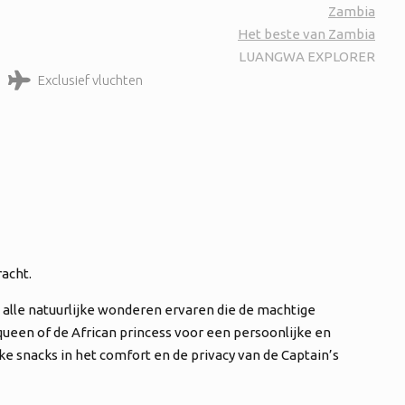
Zambia
Het beste van Zambia
LUANGWA EXPLORER
acht.
u alle natuurlijke wonderen ervaren die de machtige
queen of de African princess voor een persoonlijke en
e snacks in het comfort en de privacy van de Captain’s