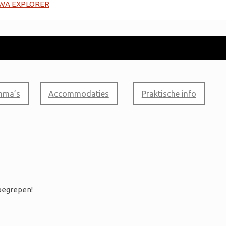
mma’s
Accommodaties
Praktische info
nbegrepen!