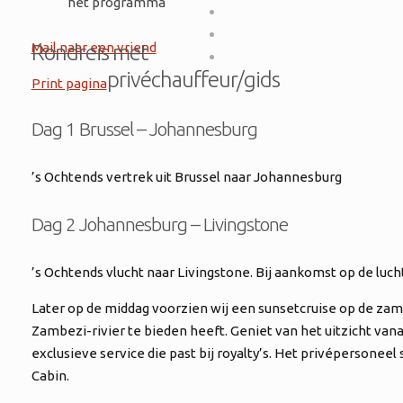
het programma
Mail naar een vriend
Rondreis met
privéchauffeur/gids
Print pagina
Dag 1 Brussel – Johannesburg
’s Ochtends vertrek uit Brussel naar Johannesburg
Dag 2 Johannesburg – Livingstone
’s Ochtends vlucht naar Livingstone. Bij aankomst op de l
Later op de middag voorzien wij een sunsetcruise op de zamb
Zambezi-rivier te bieden heeft. Geniet van het uitzicht van
exclusieve service die past bij royalty’s. Het privépersone
Cabin.