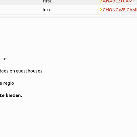
first
ANABEZI CAMP
luxe
CHONGWE CAM
uses
odges en guesthouses
e regio
te kiezen.