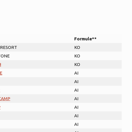
Formule**
 RESORT
KO
TONE
KO
B
KO
E
AI
AI
P
AI
CAMP
AI
P
AI
AI
AI