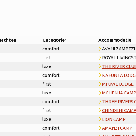
Nachten
Categorie*
Accommodatie
comfort
AVANI ZAMBEZI
first
ROYAL LIVINGS
luxe
THE RIVER CLU
comfort
KAFUNTA LODG
first
MFUWE LODGE
luxe
MCHENJA CAM
comfort
THREE RIVERS 
first
CHINDENI CAM
luxe
LION CAMP
comfort
AMANZI CAMP