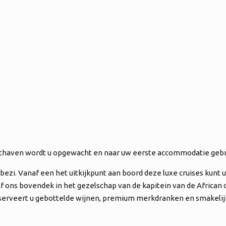
uchthaven wordt u opgewacht en naar uw eerste accommodatie gebr
ezi. Vanaf een het uitkijkpunt aan boord deze luxe cruises kunt 
af ons bovendek in het gezelschap van de kapitein van de African 
el serveert u gebottelde wijnen, premium merkdranken en smakelijk